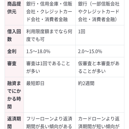
商品提
銀行・信用金庫・信販
銀行（一部信販会社
供元
会社・クレジットカー
やクレジットカード
ド会社・消費者金融
会社・消費者金融）
借入回
利用限度額までなら何
1回
数
度でも可
金利
1.5～18.0%
2.0～15.0%
審査
審査は1回であること
仮審査と本審査があ
が多い
ることが多い
融資ま
最短即日
約2週間
でにか
かる時
間
返済期
フリーローンより返済
カードローンより返
間
期間が長い傾向がある
済期間が短い傾向が