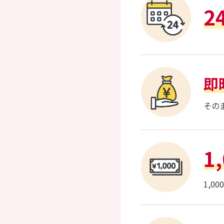
2
即
その
1
1,