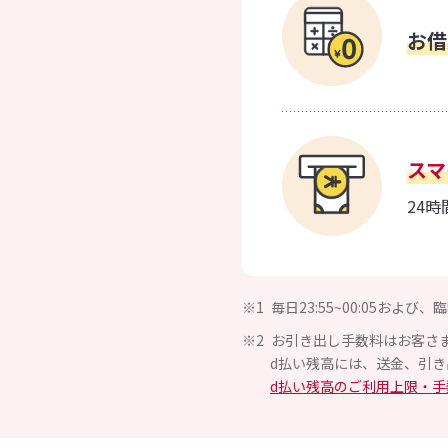
お
スマ
24
毎日23:55~00:05お
お引き出し手数料はお客さ
d払い残高には、送金、引
d払い残高のご利用上限・