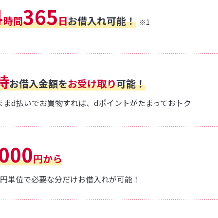
4
365
時間
日
お借入れ可能！
※1
時
お借入金額を
お受け取り
可能！
ままd払いでお買物すれば、dポイントがたまっておトク
,000
円から
000円単位で必要な分だけお借入れが可能！